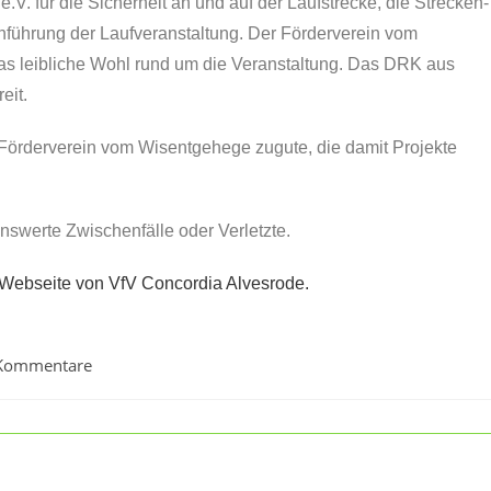
.V. für die Sicherheit an und auf der Laufstrecke, die Strecken-
hführung der Laufveranstaltung. Der Förderverein vom
as leibliche Wohl rund um die Veranstaltung. Das DRK aus
eit.
 Förderverein vom Wisentgehege zugute, die damit Projekte
swerte Zwischenfälle oder Verletzte.
der Webseite von VfV Concordia Alvesrode.
Kommentare